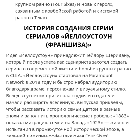
крупном ранчо (Four Sixes) и новых героях,
связанным с ковбойской работой и системой
ранчо в Техасе.
ИСТОРИЯ СОЗДАНИЯ СЕРИИ
СЕРИАЛОВ «ЙЕЛЛОУСТОУН
(ФРАНШИЗА)»
Идея «Йеллоустоун» принадлежит Тейлору Шеридану,
который после успеха как сценариста захотел создать
сериал о современной жизни и борьбе крупных ранчо
в США. «Йеллоустоун» стартовал на Paramount
Network в 2018 году и быстро набрал аудиторию
благодаря драме, персонажам и визуальному стилю.
Вслед за успехом оригинала студия и создатели
начали расширять вселенную, выпуская приквелы,
чтобы рассказать историю семьи Даттон в разные
эпохи и заполнить хронологические пробелы: «1883»
показал миграцию семьи на Запад, «1923» — жизнь и
испытания в промежуточной исторической эпохе, а
дальнейшие спин‑оффы (включая Four Sixes)