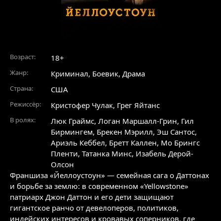
Возраст:
18+
Жанр:
Криминал
,
Боевик
,
Драма
Страна:
США
Режиссёр:
Кристофер Чулак, Грег Яйтанс
В ролях:
Люк Граймс
,
Логан Маршалл-Грин
,
Гил
Бирмингем
,
Брекен Мэрилл
,
Эш Сантос
,
Ариэль Кеббел
,
Бретт Каллен
,
Мо Брингс
Пленти
,
Татанка Минс
,
Изабель Дерой-
Олсон
Франшиза «Йеллоустоун» — семейная сага о Даттонах
и борьбе за землю: в современном «Yellowstone»
патриарх Джон Даттон и его дети защищают
гигантское ранчо от девелоперов, политиков,
индейских интересов и кровавых соперников, где