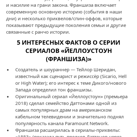
и насилие на грани закона. Франшиза включает
современную основную историю (события в наши
дни) и несколько приквелов/спин‑оффов, которые
показывают предыдущие поколения семьи и другие
связанные с ранчо истории.
5 ИНТЕРЕСНЫХ ФАКТОВ О СЕРИИ
СЕРИАЛОВ «ЙЕЛЛОУСТОУН
(ФРАНШИЗА)»
Создатель и шоураннер — Тейлор Шеридан,
известный как сценарист и режиссёр (Sicario, Hell
or High Water); его интерес к теме Дикого/нового
Запада определил тон франшизы.
Оригинальный сериал «Йеллоустоун» (премьера
2018) сделал семейство Даттонами одной из
самых популярных драм на американском
кабельном телевидении и значительно поднял
популярность канала Paramount Network.
Франшиза расширилась в сериалы‑приквелы:
«1883» (показала путь предков Даттонов через