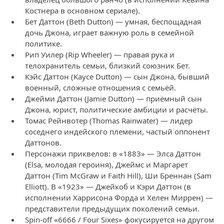
Костнера в основном сериале).
Бет Даттон (Beth Dutton) — умная, беспощадная
дочь Джона, играет важную роль в семейной
политике.
Рип Уилер (Rip Wheeler) — правая рука и
телохранитель семьи, близкий союзник Бет.
Кэйс Даттон (Kayce Dutton) — сын Джона, бывший
военный, сложные отношения с семьёй.
Джейми Даттон (Jamie Dutton) — приёмный сын
Джона, юрист, политические амбиции и расчёты.
Томас Рейнвотер (Thomas Rainwater) — лидер
соседнего индейского племени, частый оппонент
Даттонов.
Персонажи приквелов: в «1883» — Элса Даттон
(Elsa, молодая героиня), Джеймс и Маргарет
Даттон (Tim McGraw и Faith Hill), Ши Бреннан (Sam
Elliott). В «1923» — Джейкоб и Кэри Даттон (в
исполнении Харрисона Форда и Хелен Миррен) —
представители предыдущих поколений семьи.
Spin‑off «6666 / Four Sixes» фокусируется на другом