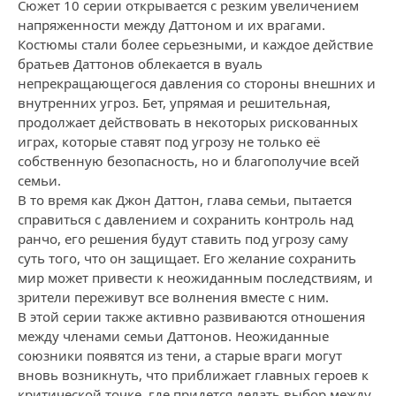
Сюжет 10 серии открывается с резким увеличением
напряженности между Даттоном и их врагами.
Костюмы стали более серьезными, и каждое действие
братьев Даттонов облекается в вуаль
непрекращающегося давления со стороны внешних и
внутренних угроз. Бет, упрямая и решительная,
продолжает действовать в некоторых рискованных
играх, которые ставят под угрозу не только её
собственную безопасность, но и благополучие всей
семьи.
В то время как Джон Даттон, глава семьи, пытается
справиться с давлением и сохранить контроль над
ранчо, его решения будут ставить под угрозу саму
суть того, что он защищает. Его желание сохранить
мир может привести к неожиданным последствиям, и
зрители переживут все волнения вместе с ним.
В этой серии также активно развиваются отношения
между членами семьи Даттонов. Неожиданные
союзники появятся из тени, а старые враги могут
вновь возникнуть, что приближает главных героев к
критической точке, где придется делать выбор между